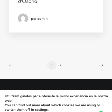
d’Osona
per admin
1
2
Utilitzem galetes per a oferir-te la millor experiència en la nostra
© 2023 Eva Torrents
web.
You can find out more about which cookies we are using or
switch them off in
settings
.