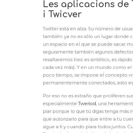
Les aplicacions de T
i Twicver
Twitter está en alza. Su número de usu
también: ya no es sólo un lugar donde c
un espacio en el que se puede sacar mu
seguramente también algunos defectos 
resaltaremos tres: es sintético, es rápi
cada vez más). Y en un mundo como el a
poco tiempo, se impone el concepto «m
permanentemente conectados, esto es 
Por eso no es extraño que proliferen su
especialmente
Tweriod
, una herramient
piar porque lo que tú digas tenga más i
que autorizarlo para que entre a tu cuen
sigue a ti y cuando piara todos juntos. 