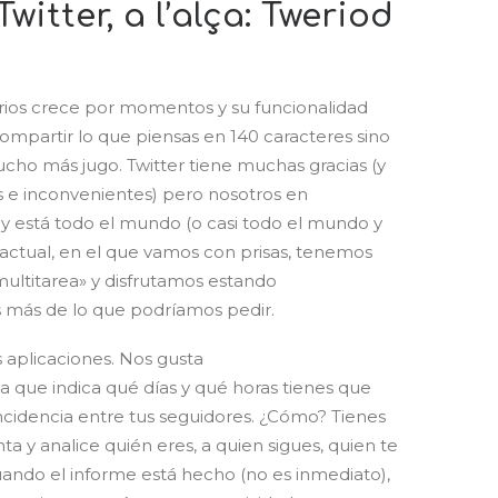
witter, a l’alça: Tweriod
arios crece por momentos y su funcionalidad
ompartir lo que piensas en 140 caracteres sino
cho más jugo. Twitter tiene muchas gracias (y
e inconvenientes) pero nosotros en
do y está todo el mundo (o casi todo el mundo y
ctual, en el que vamos con prisas, tenemos
ultitarea» y disfrutamos estando
más de lo que podríamos pedir.
s aplicaciones. Nos gusta
a que indica qué días y qué horas tienes que
ncidencia entre tus seguidores. ¿Cómo? Tienes
ta y analice quién eres, a quien sigues, quien te
Cuando el informe está hecho (no es inmediato),