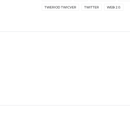
TWERIOD TWICVER
TWITTER
WEB 2.0.