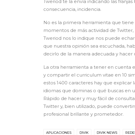
Tweriod te la envía indicando las franjas
consecuencia, incidencia.
No es la primera herramienta que tiene
momentos de más actividad de Twitter, p
Tweriod nos lo indique nos puede echar
que nuestra opinión sea escuchada, habr
decirlo de la manera adecuada y hacer u
La otra herramienta a tener en cuenta 
y compartir el curriculum vitae en 10 si
estos 1400 caracteres hay que explicar la
idiomas que dominas o qué buscas en un 
Rápido de hacer y muy fácil de consultar
Twitter y, bien utilizado, puede converti
profesional brillante y prometedor.
APLICACIONES
DIVIK
DIVIK NEWS
REDE