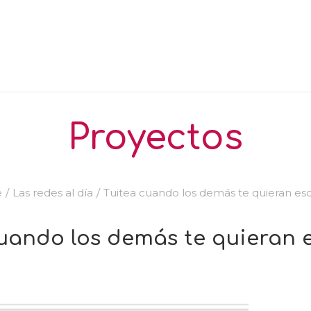
Proyectos
e
Las redes al día
Tuitea cuando los demás te quieran es
cuando los demás te quieran 