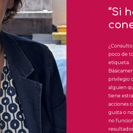
“Si 
cone
¿Consulto
poco de to
etiqueta.
Básicamen
privilegio
alguien qu
tiene estra
acciones c
gusta o no
no funcion
resultado