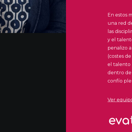
En estos m
una red de
las discip
y el talen
penalizo a
(costes de
el talento
dentro de
confío pl
Ver equip