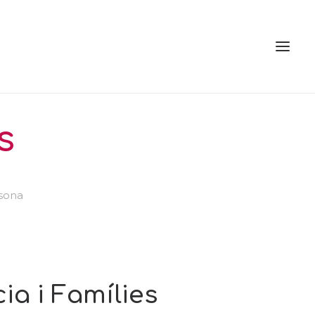
s
Osona
ia i Famílies