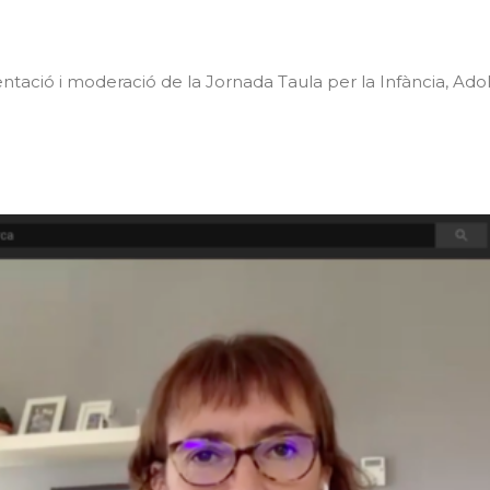
tació i moderació de la Jornada Taula per la Infància, Adol