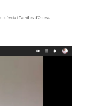
escència i Famílies d’Osona.