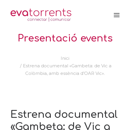
Presentació events
Inici
Estrena documental «Gambeta: de Vic a
Colòmbia, amb essència d’OAR Vic».
Estrena documental
«Gambeta: de Vic a