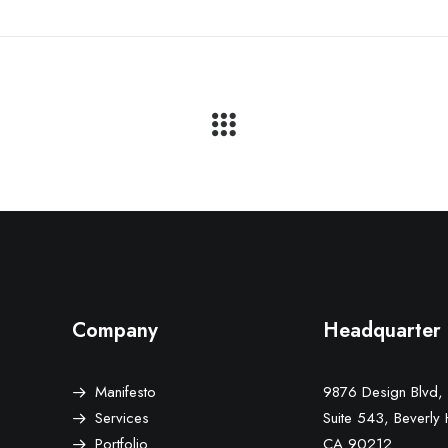
Company
Headquarter
Manifesto
9876 Design Blvd,
Services
Suite 543, Beverly H
Portfolio
CA 90212