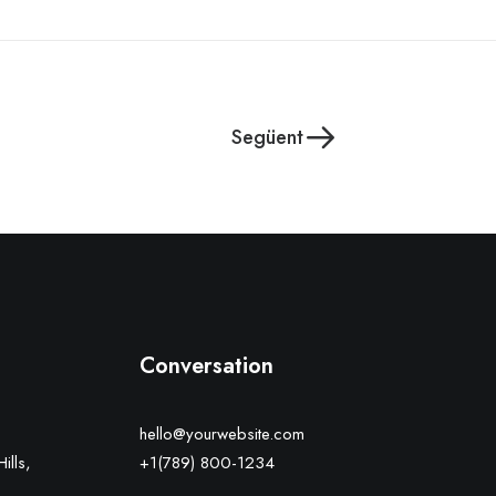
Següent
Conversation
hello@yourwebsite.com
ills,
+1(789) 800-1234