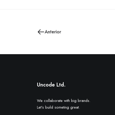
Anterior
Uncode Ltd.
We collaborate with big brands.
Let’s build someting great.