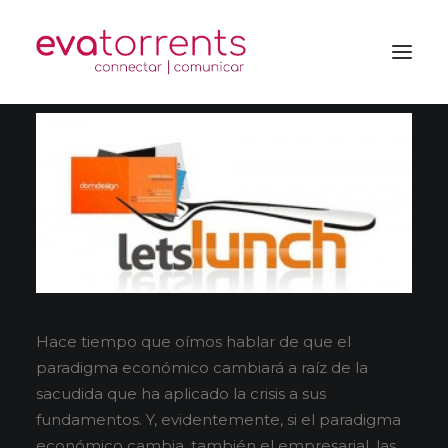
Hace tiempo que oímos hablar de que el
paradigma económico cambiará a raíz de la
sacudida que ha aplicado la crisis a sus
fundamentos. Y, evidentemente, si el paradigma
económico cambia, también el empresarial, las